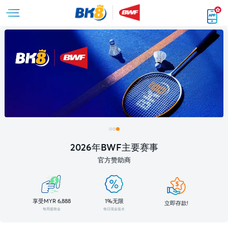
2026年BWF主要赛事
官方赞助商
享受MYR 6,888
1%无限
立即存款!
每周援救金
每日现金返水