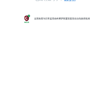
运营执照与日常监管由科摩罗联盟安茹安自治岛政府批准