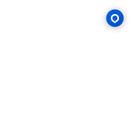
游戏许可证
BK8 由 Mettlemind Tech Ltd.（注册号：15779）运营，注册地址
位于科摩罗联盟安茹安自治岛穆察穆都市Hamchako区。BK8持有
科摩罗联盟安茹安自治岛政府颁发的合法牌照（许可证号：ALSI-
202504032-FI2），并受其监管。BK8已通过全部监管合规审查，
获得法律授权可开展一切机会游戏与投注活动。