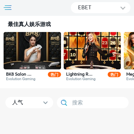
EBET
最佳真人娱乐游戏
热门
热门
BK8 Salon Prive Baccarat
Lightning Roulette
Meg
Evolution Gaming
Evolution Gaming
Evol
人气