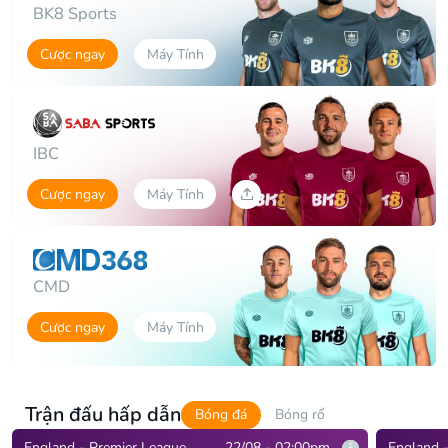
BK8 Sports
Cược ngay
Máy Tính
IBC
Cược ngay
Máy Tính
CMD
Cược ngay
Máy Tính
Trận đấu hấp dẫn
Bóng đá
Bóng rổ
England - Premier League
22/08 - 02:00pm
England 