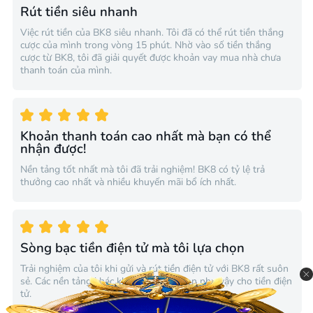
Rút tiền siêu nhanh
Việc rút tiền của BK8 siêu nhanh. Tôi đã có thể rút tiền thắng
cược của mình trong vòng 15 phút. Nhờ vào số tiền thắng
cược từ BK8, tôi đã giải quyết được khoản vay mua nhà chưa
thanh toán của mình.
Khoản thanh toán cao nhất mà bạn có thể
nhận được!
Nền tảng tốt nhất mà tôi đã trải nghiệm! BK8 có tỷ lệ trả
thưởng cao nhất và nhiều khuyến mãi bổ ích nhất.
Sòng bạc tiền điện tử mà tôi lựa chọn
Trải nghiệm của tôi khi gửi và rút tiền điện tử với BK8 rất suôn
sẻ. Các nền tảng khác không có tùy chọn như vậy cho tiền điện
tử.