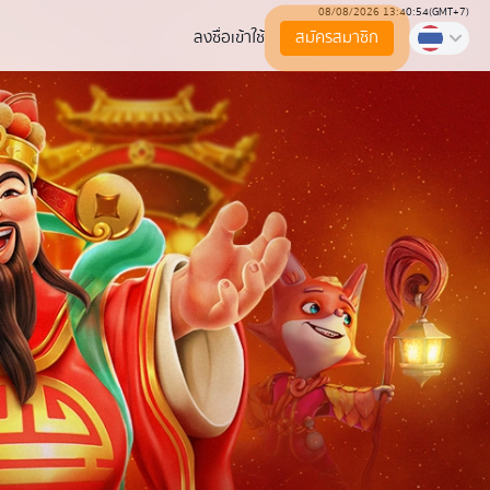
08/08/2026 13:40:57
(
GMT+7
)
ลงชื่อเข้าใช้
สมัครสมาชิก