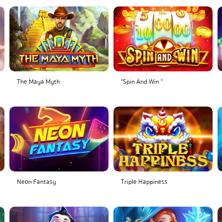
The Maya Myth
"Spin And Win "
Neon Fantasy
Triple Happiness