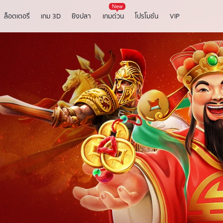
ล็อตเตอรี่
เกม 3D
ยิงปลา
เกมด่วน
โปรโมชั่น
VIP