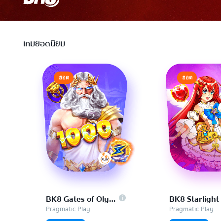
เกมยอดนิยม
ฮอต
ฮอต
BK8 Gates of Olympus 1000
Pragmatic Play
Pragmatic Play