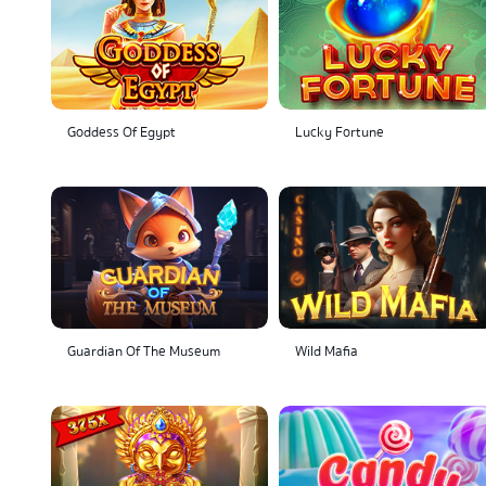
Goddess Of Egypt
Lucky Fortune
Guardian Of The Museum
Wild Mafia