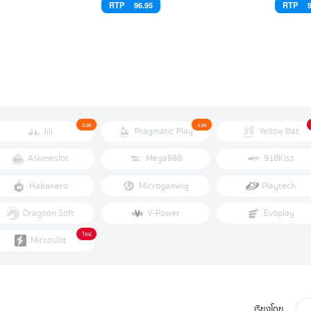
RTP
96.95
RTP
ฮอต
ฮอต
Jili
Pragmatic Play
Yellow Bat
Askmeslot
Mega888
918Kiss
Habanero
Microgaming
Playtech
Dragoon Soft
V-Power
Evoplay
ใหม่
Microslot
เรียงโดย