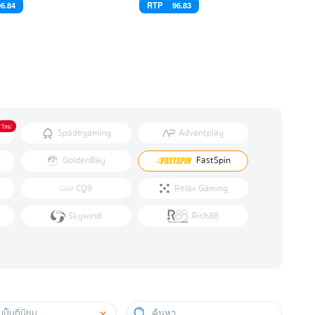
96.84
RTP
96.83
ใหม่
Spadegaming
Advantplay
GoldenBay
FastSpin
CQ9
Relax Gaming
Skywind
Rich88
เป็นที่นิยม