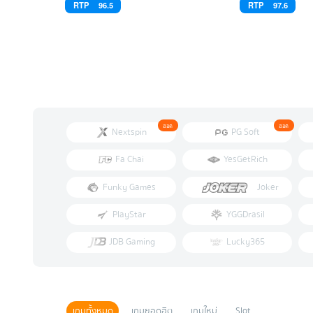
RTP
96.5
RTP
97.6
ฮอต
ฮอต
Nextspin
PG Soft
Fa Chai
YesGetRich
Funky Games
Joker
PlayStar
YGGDrasil
JDB Gaming
Lucky365
เกมทั้งหมด
เกมยอดฮิต
เกมใหม่
slot