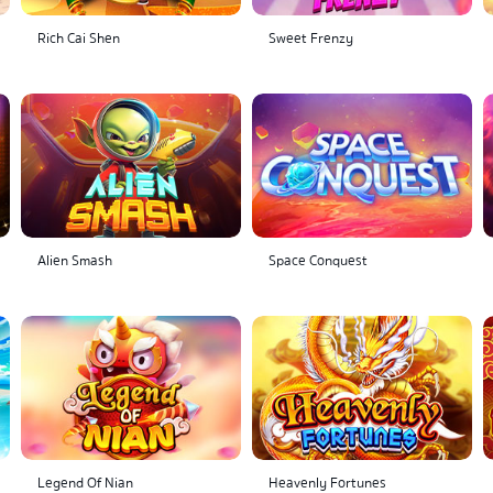
Rich Cai Shen
Sweet Frenzy
Alien Smash
Space Conquest
Legend Of Nian
Heavenly Fortunes