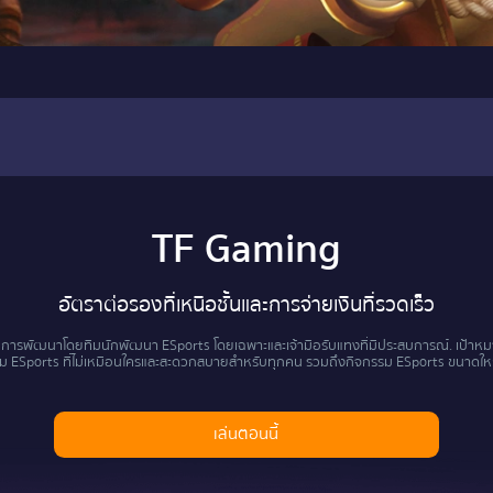
TF Gaming
อัตราต่อรองที่เหนือชั้นและการจ่ายเงินที่รวดเร็ว
ับการพัฒนาโดยทีมนักพัฒนา ESports โดยเฉพาะและเจ้ามือรับแทงที่มีประสบการณ์. เป้าห
 ESports ที่ไม่เหมือนใครและสะดวกสบายสำหรับทุกคน รวมถึงกิจกรรม ESports ขนาดใหญ่
เล่นตอนนี้