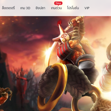
ล็อตเตอรี่
เกม 3D
ยิงปลา
เกมด่วน
โปรโมชั่น
VIP