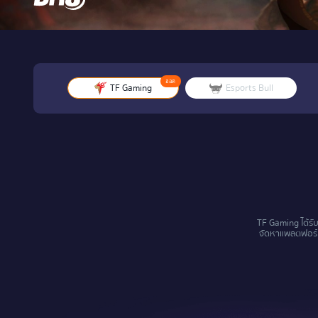
ฮอต
TF Gaming
Esports Bull
TF Gaming ได้ร
จัดหาแพลตฟอร์ม