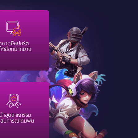
ตลาดอีสปอร์ต
ีให้เลือกมากมาย
ู้นำอุตสาหกรรม
ะสบการณ์เดิมพัน