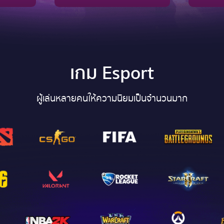
เกม Esport
ผู้เล่นหลายคนให้ความนิยมเป็นจำนวนมาก