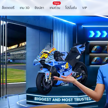
ล็อตเตอรี่
เกม 3D
ยิงปลา
เกมด่วน
โปรโมชั่น
VIP