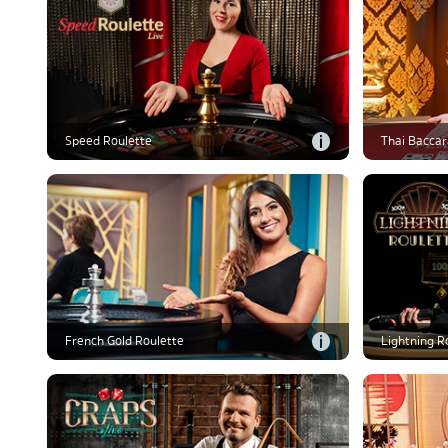
Evolution Gaming / Baccarat
***e*
SA Gaming / Baccarat
*i*i*r
Dream Gaming E8 /Baccarat
***i*
Speed Roulette
Thai Baccar
AE Casino / Baccarat
*m*t*
SA Gaming / SIC BO
a**im
Allbet / Baccarat
***c*
SA Gaming / Dragon Tiger
*a*o*
French Gold Roulette
Lightning R
Allbet / Baccarat
k*m*a
SA Gaming / Dragon Tiger
*e*p*