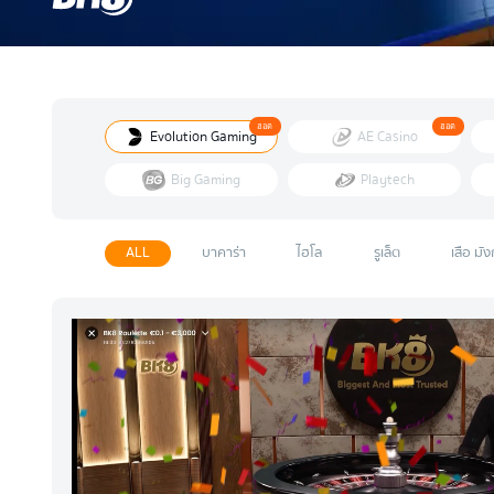
ฮอต
ฮอต
Evolution Gaming
AE Casino
SA Gaming / Dragon Tiger
*c*y*
Big Gaming
Playtech
AE Casino / Baccarat
j*l*a*
ALL
บาคาร่า
ไฮโล
รูเล็ต
เสือ มั
Evolution Gaming / Roulette
**e**
SA Gaming / Dragon Tiger
k**k*
Allbet / Baccarat
*e*r*
Allbet / Baccarat
s***r
SA Gaming / Baccarat
p**t*