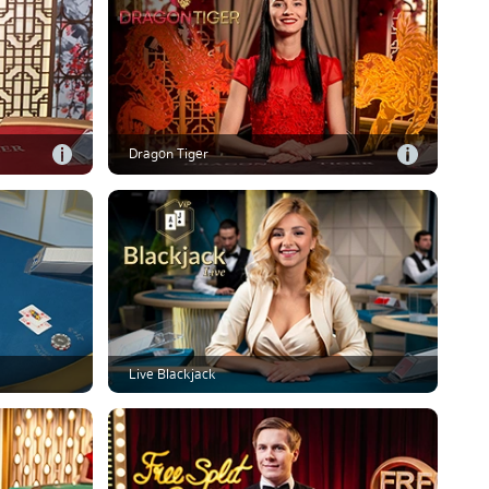
Dragon Tiger
Live Blackjack