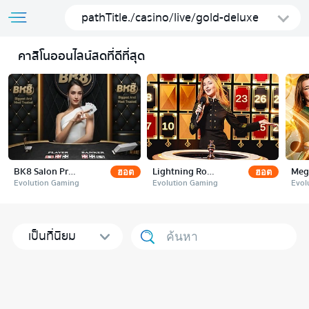
pathTitle./casino/live/gold-deluxe
คาสิโนออนไลน์สดที่ดีที่สุด
BK8 Salon Prive Baccarat
Lightning Roulette
Meg
ฮอต
ฮอต
Evolution Gaming
Evolution Gaming
Evol
เป็นที่นิยม