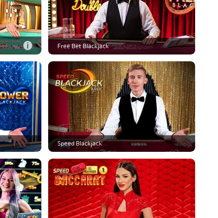
Free Bet Blackjack
Speed Blackjack