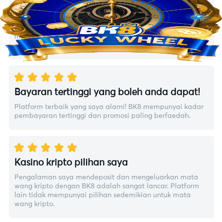
Pengeluaran yang sangat pantas
Pengeluaran BK8 adalah sangat pantas. Saya dapat
mengeluarkan duit kemenangan saya dalam masa 15
minit. Berkat BK8, saya berjaya menjelaskan pinjaman
perumahan yang tertunggak.
Bayaran tertinggi yang boleh anda dapat!
Platform terbaik yang saya alami! BK8 mempunyai kadar
pembayaran tertinggi dan promosi paling berfaedah.
Kasino kripto pilihan saya
Pengalaman saya mendeposit dan mengeluarkan mata
wang kripto dengan BK8 adalah sangat lancar. Platform
lain tidak mempunyai pilihan sedemikian untuk mata
wang kripto.