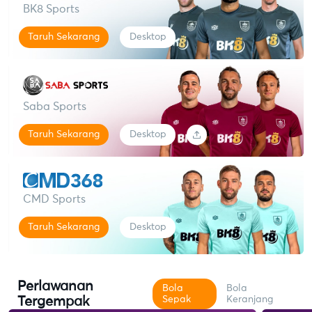
BK8 Sports
Taruh Sekarang
Desktop
Saba Sports
Taruh Sekarang
Desktop
CMD Sports
Taruh Sekarang
Desktop
Perlawanan
Bola
Bola
Tergempak
Sepak
Keranjang​