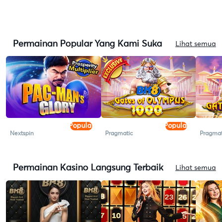
Permainan Popular Yang Kami Suka
Lihat semua
Popular
Popular
Nextspin
Pragmatic
Pragmat
Permainan Kasino Langsung Terbaik
Lihat semua