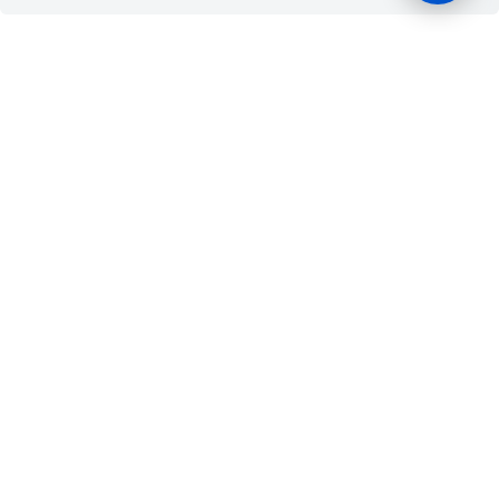
Sponsor Rasmi
 Rasmi
Sponsorship Kami
Terdahulu
C.
2022 -
BWF Thomas & Uber Cup
HSBC BWF World Tour
2023-24
6
Finals 2026
Finals 2026
Pencalonan Anugerah
Lesen Permainan