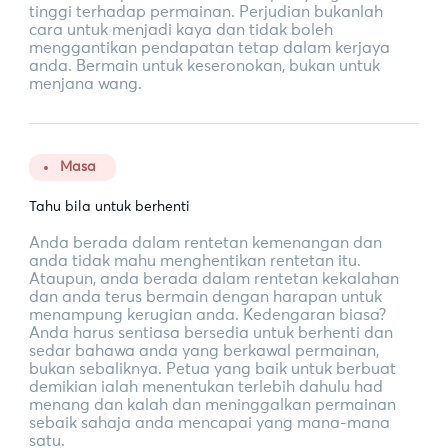
tinggi terhadap permainan. Perjudian bukanlah
cara untuk menjadi kaya dan tidak boleh
menggantikan pendapatan tetap dalam kerjaya
anda. Bermain untuk keseronokan, bukan untuk
menjana wang.
Masa
Tahu bila untuk berhenti
Anda berada dalam rentetan kemenangan dan
anda tidak mahu menghentikan rentetan itu.
Ataupun, anda berada dalam rentetan kekalahan
dan anda terus bermain dengan harapan untuk
menampung kerugian anda. Kedengaran biasa?
Anda harus sentiasa bersedia untuk berhenti dan
sedar bahawa anda yang berkawal permainan,
bukan sebaliknya. Petua yang baik untuk berbuat
demikian ialah menentukan terlebih dahulu had
menang dan kalah dan meninggalkan permainan
sebaik sahaja anda mencapai yang mana-mana
satu.