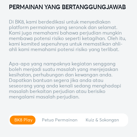
PERMAINAN YANG BERTANGGUNGJAWAB
Di BK8, kami berdedikasi untuk menyediakan
platform permainan yang seronok dan selamat.
Kami juga memahami bahawa perjudian mungkin
membawa potensi risiko seperti ketagihan. Oleh itu,
kami komited sepenuhnya untuk memastikan ahli-
ahli kami memahami potensi risiko yang terlibat.
Apa-apa yang nampaknya kegiatan senggang
boleh menjadi suatu masalah yang menjejaskan
kesihatan, perhubungan dan kewangan anda.
Dapatkan bantuan segera jika anda atau
seseorang yang anda kenali sedang menghadapi
masalah berkaitan perjudian atau berisiko
mengalami masalah perjudian.
BK8 Play
Petua Permainan
Kuiz & Sokongan
Pan