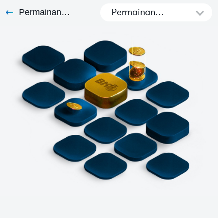
Permainan
Permainan
Bertanggungjawab
Bertanggungjaw
ab