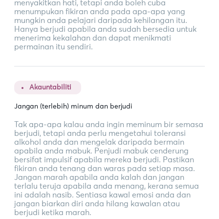
menyakitkan hati, tetapi anda boleh cuba
menumpukan fikiran anda pada apa-apa yang
mungkin anda pelajari daripada kehilangan itu.
Hanya berjudi apabila anda sudah bersedia untuk
menerima kekalahan dan dapat menikmati
permainan itu sendiri.
Akauntabiliti
Jangan (terlebih) minum dan berjudi
Tak apa-apa kalau anda ingin meminum bir semasa
berjudi, tetapi anda perlu mengetahui toleransi
alkohol anda dan mengelak daripada bermain
apabila anda mabuk. Penjudi mabuk cenderung
bersifat impulsif apabila mereka berjudi. Pastikan
fikiran anda tenang dan waras pada setiap masa.
Jangan marah apabila anda kalah dan jangan
terlalu teruja apabila anda menang, kerana semua
ini adalah nasib. Sentiasa kawal emosi anda dan
jangan biarkan diri anda hilang kawalan atau
berjudi ketika marah.