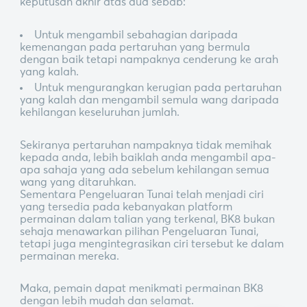
keputusan akhir atas dua sebab:
Untuk mengambil sebahagian daripada
kemenangan pada pertaruhan yang bermula
dengan baik tetapi nampaknya cenderung ke arah
yang kalah.
Untuk mengurangkan kerugian pada pertaruhan
yang kalah dan mengambil semula wang daripada
kehilangan keseluruhan jumlah.
Sekiranya pertaruhan nampaknya tidak memihak
kepada anda, lebih baiklah anda mengambil apa-
apa sahaja yang ada sebelum kehilangan semua
wang yang ditaruhkan.
Sementara Pengeluaran Tunai telah menjadi ciri
yang tersedia pada kebanyakan platform
permainan dalam talian yang terkenal, BK8 bukan
sehaja menawarkan pilihan Pengeluaran Tunai,
tetapi juga mengintegrasikan ciri tersebut ke dalam
permainan mereka.
Maka, pemain dapat menikmati permainan BK8
dengan lebih mudah dan selamat.