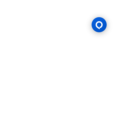
Lesen Permainan
BK8 diuruskan oleh Mettlemind Tech Ltd., nombor pendaftaran:
15779, dengan alamat berdaftar di Hamchako, Mutsamudu,
Pulau Autonomi Anjouan, Kesatuan Comoros. BK8 berlesen dan
dikawal selia oleh Kerajaan Pulau Autonomi Anjouan, Kesatuan