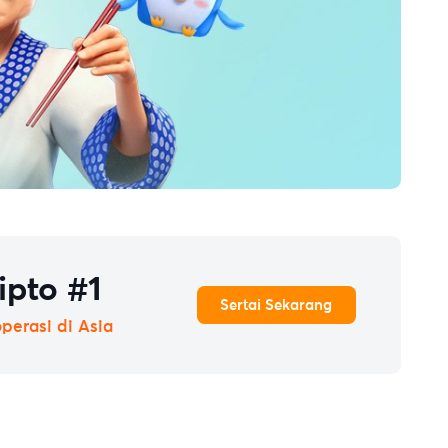
ipto #1
Sertai Sekarang
perasi di Asia