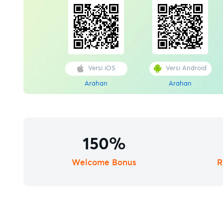
Versi iOS
Versi Android
Arahan
Arahan
150%
Welcome Bonus
R