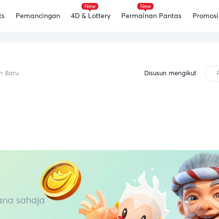
ts
Pemancingan
4D & Lottery
Permainan Pantas
Promosi
n Baru
Disusun mengikut
ana sahaja