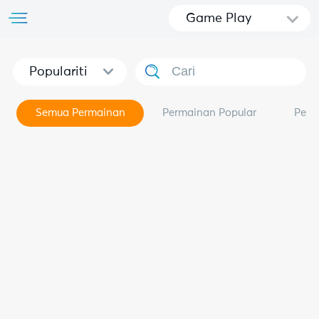
Game Play
Populariti
Semua Permainan
Permainan Popular
Perm