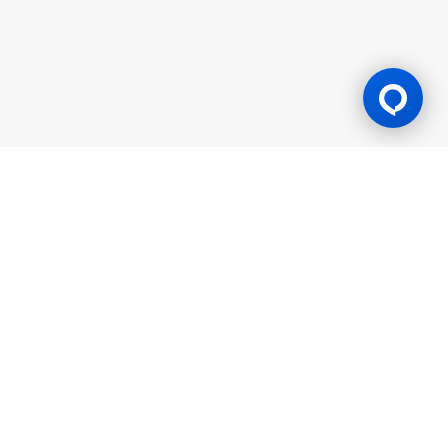
Lesen Permainan
BK8 diuruskan oleh Mettlemind Tech Ltd., nombor pendaftaran:
15779, dengan alamat berdaftar di Hamchako, Mutsamudu,
Pulau Autonomi Anjouan, Kesatuan Comoros. BK8 berlesen dan
dikawal selia oleh Kerajaan Pulau Autonomi Anjouan, Kesatuan