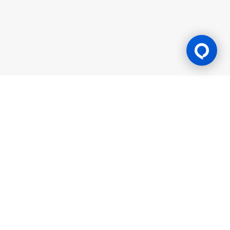
Lesen Permainan
BK8 diuruskan oleh Mettlemind Tech Ltd., nombor pendaftaran:
15779, dengan alamat berdaftar di Hamchako, Mutsamudu,
Pulau Autonomi Anjouan, Kesatuan Comoros. BK8 berlesen dan
dikawal selia oleh Kerajaan Pulau Autonomi Anjouan, Kesatuan