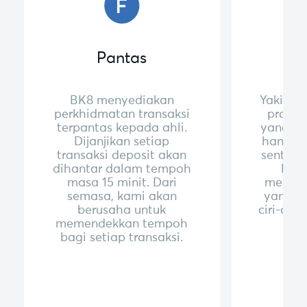
Pantas
BK8 menyediakan
Yakinla
perkhidmatan transaksi
produk
terpantas kepada ahli.
yang te
Dijanjikan setiap
hangat.
transaksi deposit akan
sentias
dihantar dalam tempoh
lama
masa 15 minit. Dari
mengek
semasa, kami akan
yang k
berusaha untuk
ciri-ciri
memendekkan tempoh
bagi setiap transaksi.