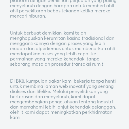
platform dengan pemilihan perjudian yang paling
menyeluruh dengan harapan untuk memberi ahli-
ahli persekitaran bebas tekanan ketika mereka
mencari hiburan.
Untuk berbuat demikian, kami telah
menghapuskan kerumitan kasino tradisional dan
menggantikannya dengan proses yang lebih
mudah dan diperkemas untuk membenarkan ahli
mendapatkan akses yang lebih cepat ke
permainan yang mereka kehendaki tanpa
sebarang masalah prosedur transaksi rumit.
Di BK8, kumpulan pakar kami bekerja tanpa henti
untuk membina laman web inovatif yang senang
diakses dan lifelike. Melalui penyelidikan yang
berterusan dan menyeluruh, kami dapat
mengembangkan pengetahuan tentang industri
dan memahami lebih lanjut kehendak pelanggan,
oleh it kami dapat meningkatkan perkhidmatan
kami.