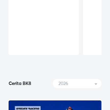
Cerita BK8
2026