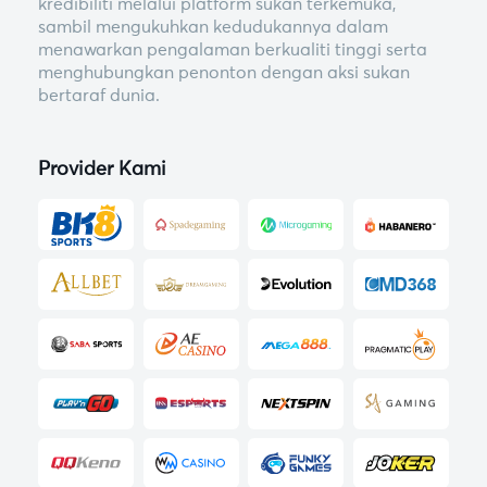
kredibiliti melalui platform sukan terkemuka,
sambil mengukuhkan kedudukannya dalam
menawarkan pengalaman berkualiti tinggi serta
menghubungkan penonton dengan aksi sukan
bertaraf dunia.
Provider Kami