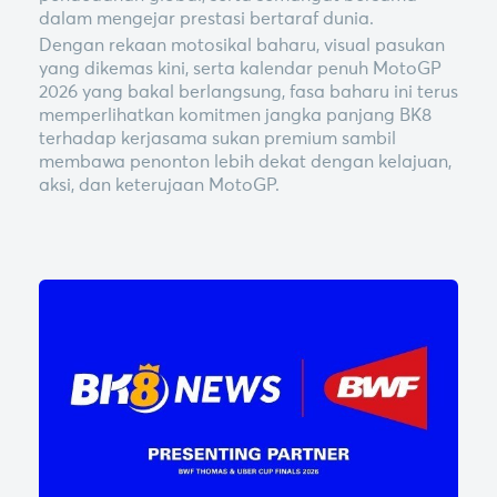
dalam mengejar prestasi bertaraf dunia.
Dengan rekaan motosikal baharu, visual pasukan
yang dikemas kini, serta kalendar penuh MotoGP
2026 yang bakal berlangsung, fasa baharu ini terus
memperlihatkan komitmen jangka panjang BK8
terhadap kerjasama sukan premium sambil
membawa penonton lebih dekat dengan kelajuan,
aksi, dan keterujaan MotoGP.