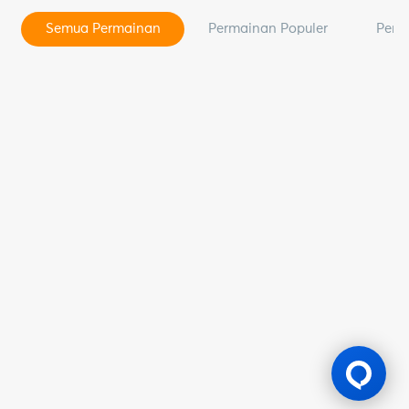
Semua Permainan
Permainan Populer
Perm