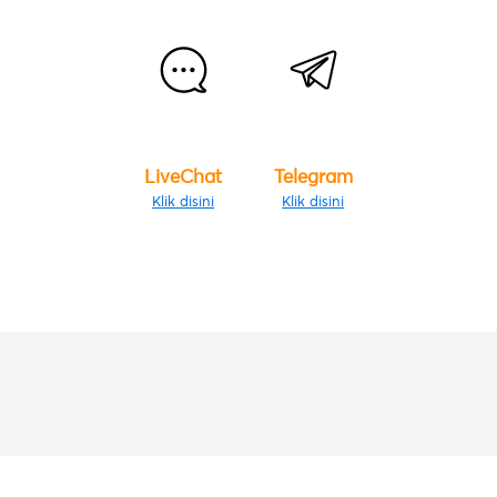
LiveChat
Telegram
Klik disini
Klik disini