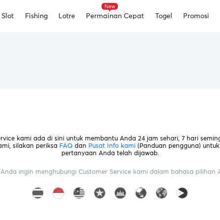
Slot
Fishing
Lotre
Permainan Cepat
Togel
Promosi
rvice kami ada di sini untuk membantu Anda 24 jam sehari, 7 hari semin
mi, silakan periksa
FAQ
dan
Pusat Info kami
(Panduan pengguna) untuk
pertanyaan Anda telah dijawab.
 Anda ingin menghubungi Customer Service kami dalam bahasa pilihan