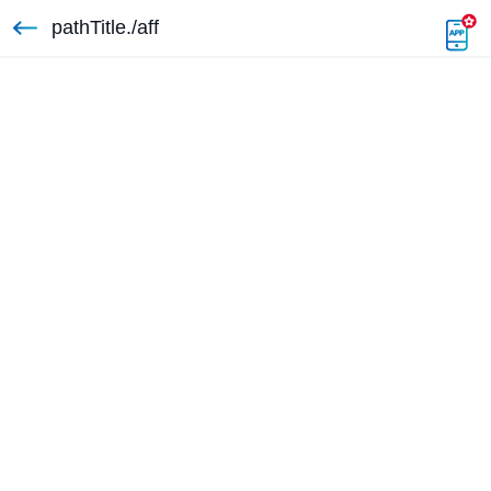
pathTitle./aff